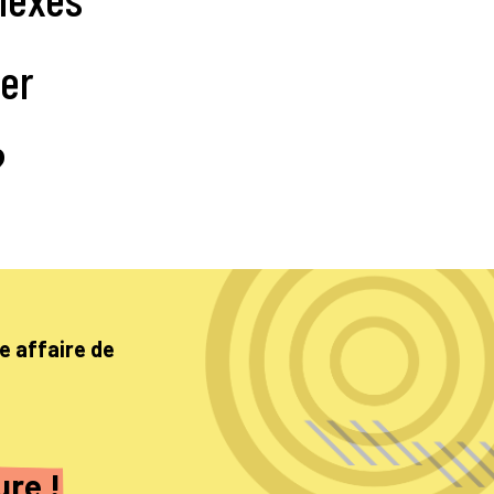
er
?
e affaire de
ure !